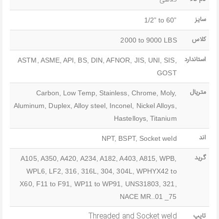
سایز
1/2” to 60”
کلاس
2000 to 9000 LBS
استاندارد
ASTM, ASME, API, BS, DIN, AFNOR, JIS, UNI, SIS,
GOST
متریال
Carbon, Low Temp, Stainless, Chrome, Moly,
Aluminum, Duplex, Alloy steel, Inconel, Nickel Alloys,
Hastelloys, Titanium
اند
NPT, BSPT, Socket weld
گرید
A105, A350, A420, A234, A182, A403, A815, WPB,
WPL6, LF2, 316, 316L, 304, 304L, WPHYX42 to
X60, F11 to F91, WP11 to WP91, UNS31803, 321,
NACE MR..01 _75
تایپ
Threaded and Socket weld