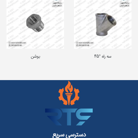
سه راه °45
بوشن
دسترسی سریع