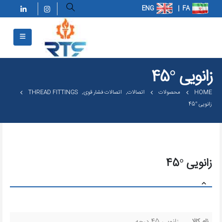
زانویی °45
HOME
محصولات
اتصالات
,
اتصالات فشار قوی
,
THREAD FITTINGS
زانویی °45
زانویی °45
نام کالا
زانویی 45 درجه