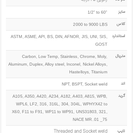
سایز
1/2” to 60”
کلاس
2000 to 9000 LBS
استاندارد
ASTM, ASME, API, BS, DIN, AFNOR, JIS, UNI, SIS,
GOST
متریال
Carbon, Low Temp, Stainless, Chrome, Moly,
Aluminum, Duplex, Alloy steel, Inconel, Nickel Alloys,
Hastelloys, Titanium
اند
NPT, BSPT, Socket weld
گرید
A105, A350, A420, A234, A182, A403, A815, WPB,
WPL6, LF2, 316, 316L, 304, 304L, WPHYX42 to
X60, F11 to F91, WP11 to WP91, UNS31803, 321,
NACE MR..01 _75
تایپ
Threaded and Socket weld