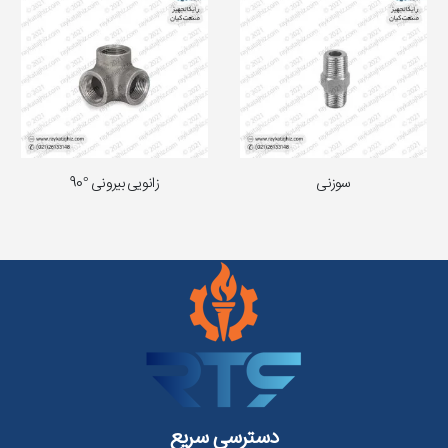
سوزنی
زانویی بیرونی °90
دسترسی سریع