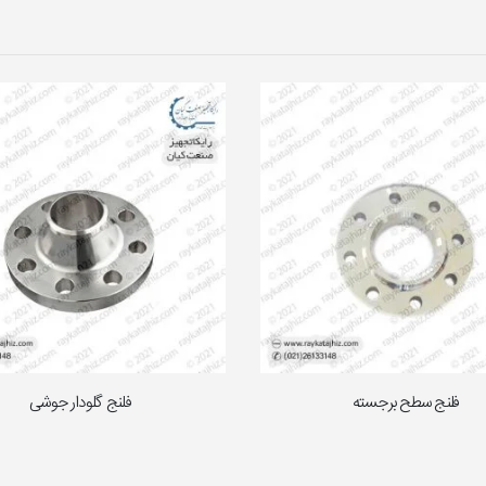
فلنج سطح برجسته
فلنج گلودار جوشی