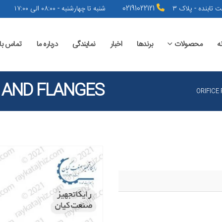
 تابنده - پلاک ۳
02191022121
شنبه تا چهارشنبه - ۰۸:۰۰ الی ۱۷:۰۰
ه
محصولات
برندها
اخبار
نمایندگی
درباره ما
تماس با 
S AND FLANGES
ORIFICE