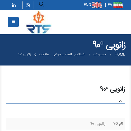
زانویی °90
HOME
محصولات
اتصالات
,
اتصالات جوشی
,
ساکولت
زانویی °90
زانویی °90
نام کالا
زانویی 90