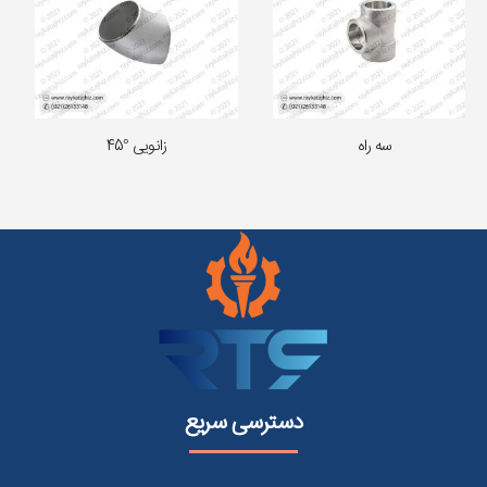
زانویی °45
کاهنده
دسترسی سریع